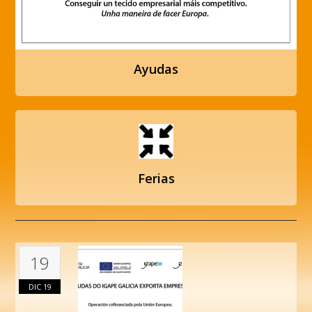
Ayudas
Ferias
19
DIC
19