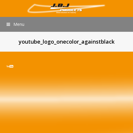
Menu
youtube_logo_onecolor_againstblack