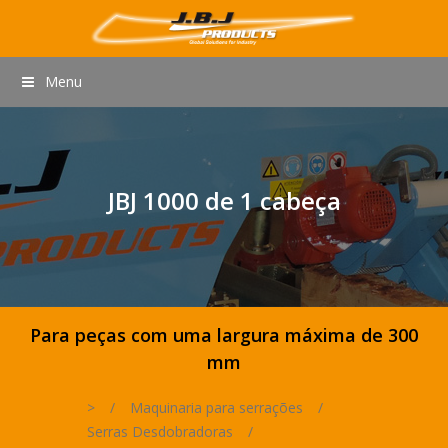
Menu
JBJ 1000 de 1 cabeça
Para peças com uma largura máxima de 300
mm
>
/
Maquinaria para serrações
/
Serras Desdobradoras
/